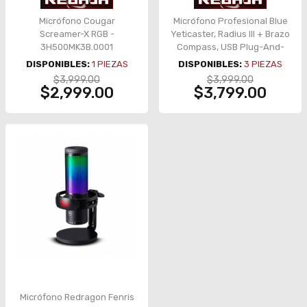
Micrófono Cougar
Micrófono Profesional Blue
Screamer-X RGB -
Yeticaster, Radius III + Brazo
3H500MK3B.0001
Compass, USB Plug-And-
Play – 988-000107
DISPONIBLES:
1
PIEZAS
DISPONIBLES:
3
PIEZAS
$3,999.00
$3,999.00
$2,999.00
$3,799.00
Micrófono Redragon Fenris