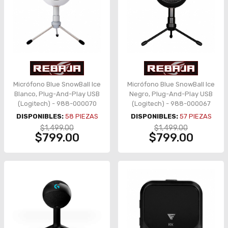
Micrófono Blue SnowBall Ice
Micrófono Blue SnowBall Ice
Blanco, Plug-And-Play USB
Negro, Plug-And-Play USB
(Logitech) - 988-000070
(Logitech) - 988-000067
DISPONIBLES:
58
PIEZAS
DISPONIBLES:
57
PIEZAS
$1,499.00
$1,499.00
$799.00
$799.00