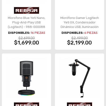
Microfono Blue Yeti Nano,
Micrófono Gamer Logitech
Plug-And-Play USB
Yeti GX, Condensador
(Logitech) - 988-000088
Dinámico USB, Iluminación
RGB LIGHTSYNC, Color
DISPONIBLES:
16
PIEZAS
DISPONIBLES:
6
PIEZAS
Negro - 988-000568
$2,699.00
$2,499.00
$1,699.00
$2,199.00