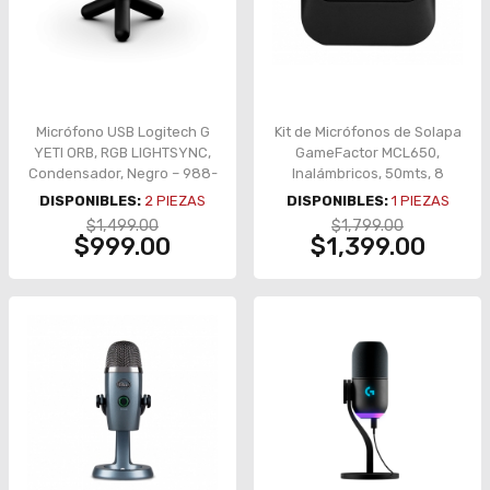
Micrófono USB Logitech G
Kit de Micrófonos de Solapa
YETI ORB, RGB LIGHTSYNC,
GameFactor MCL650,
Condensador, Negro – 988-
Inalámbricos, 50mts, 8
000550
horas - MCL650
DISPONIBLES:
2
PIEZAS
DISPONIBLES:
1
PIEZAS
$1,499.00
$1,799.00
$999.00
$1,399.00