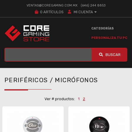
VENTAS@COREGAMING.COM.MX
(646) 244 8853
0
ARTÍCULOS
MI CUENTA
CATEGORÍAS
PERSONALIZA TU PC
BUSCAR
PERIFÉRICOS / MICRÓFONOS
Ver # productos:
1
2