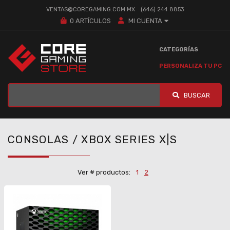
VENTAS@COREGAMING.COM.MX
(646) 244 8853
0
ARTÍCULOS
MI CUENTA
CATEGORÍAS
PERSONALIZA TU PC
BUSCAR
CONSOLAS / XBOX SERIES X|S
Ver # productos:
1
2