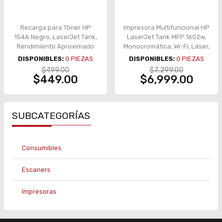
Recarga para Tóner HP
Impresora Multifuncional HP
154A Negro, LaserJet Tank,
LaserJet Tank MFP 1602w,
Rendimiento Aproximado
Monocromática, Wi-Fi, Láser,
2,500 Páginas – W1540A
Copia y Escáner – 2R3E8A
DISPONIBLES:
0
PIEZAS
DISPONIBLES:
0
PIEZAS
$499.00
$7,299.00
$449.00
$6,999.00
SUBCATEGORÍAS
Consumibles
Escaners
Impresoras