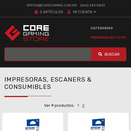
VENTAS@COREGAMING.COM.MX
(646) 244 8853
0
ARTÍCULOS
MI CUENTA
CATEGORÍAS
PERSONALIZA TU PC
BUSCAR
IMPRESORAS, ESCANERS &
CONSUMIBLES
Ver # productos:
1
2