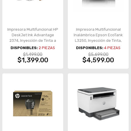
Impresora Multifuncional HP
Impresora Multifuncional
DeskJet Ink Advantage
Inalámbrica Epson EcoTank
2374, Inyección de Tinta a
L3250, Inyección de Tinta,
Color, Print/Copy/Scan,
Color – C11CJ67301
DISPONIBLES:
2
PIEZAS
DISPONIBLES:
4
PIEZAS
USB, 4800 x 1200 dpi, 7.5
$1,499.00
$5,699.00
ppm, Bandeja 60 Hojas –
$1,399.00
$4,599.00
7WQ03A