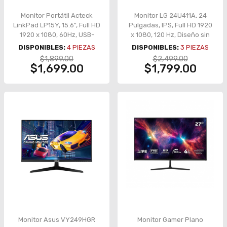
Monitor Portátil Acteck
Monitor LG 24U411A, 24
LinkPad LP15Y, 15.6", Full HD
Pulgadas, IPS, Full HD 1920
1920 x 1080, 60Hz, USB-
x 1080, 120 Hz, Diseño sin
C/Mini HDMI – AC-943093
Bordes – 24U411A-B.AWMQ
DISPONIBLES:
4
PIEZAS
DISPONIBLES:
3
PIEZAS
$1,899.00
$2,499.00
$1,699.00
$1,799.00
Monitor Asus VY249HGR
Monitor Gamer Plano