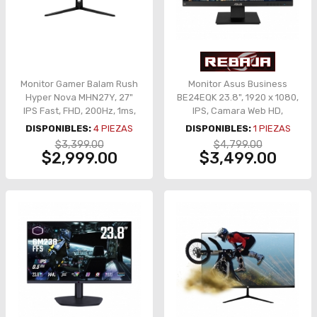
Monitor Gamer Balam Rush
Monitor Asus Business
Hyper Nova MHN27Y, 27"
BE24EQK 23.8", 1920 x 1080,
IPS Fast, FHD, 200Hz, 1ms,
IPS, Camara Web HD,
Plano - BR-942973
Microfono, Bocinas, Flicker
DISPONIBLES:
4
PIEZAS
DISPONIBLES:
1
PIEZAS
free, Low Blue Light, HDMI,
$3,399.00
$4,799.00
Display Port
$2,999.00
$3,499.00