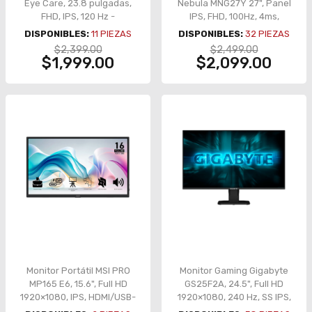
Eye Care, 23.8 pulgadas,
Nebula MNG27Y 27", Panel
FHD, IPS, 120 Hz -
IPS, FHD, 100Hz, 4ms,
VY249HGR
FreeSync y G-Sync, Flicker-
DISPONIBLES:
11
PIEZAS
DISPONIBLES:
32
PIEZAS
Free, HDMI 1.4, DisplayPort
$2,399.00
$2,499.00
1.2, Color Negro - BR-
$1,999.00
$2,099.00
943024
Monitor Portátil MSI PRO
Monitor Gaming Gigabyte
MP165 E6, 15.6", Full HD
GS25F2A, 24.5", Full HD
1920×1080, IPS, HDMI/USB-
1920×1080, 240 Hz, SS IPS,
C – PRO MP165 E6
0.5 ms, FreeSync Premium,