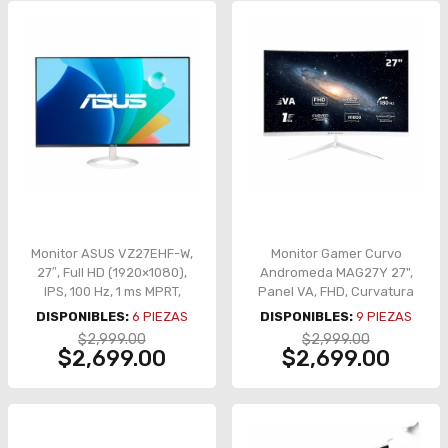
Monitor ASUS VZ27EHF-W,
Monitor Gamer Curvo
27″, Full HD (1920×1080),
Andromeda MAG27Y 27",
IPS, 100 Hz, 1 ms MPRT,
Panel VA, FHD, Curvatura
Adaptive-Sync, Frameless,
R1800, 180Hz,1ms, FreeSync
DISPONIBLES:
6
PIEZAS
DISPONIBLES:
9
PIEZAS
Eye Care – VZ27EHF-W
y G-Sync, Flicker-Free, HDMI
$2,999.00
$2,999.00
2.1, DisplayPort 1.4, Tipo C
$2,699.00
$2,699.00
Display, Color Blanco - BR-
942997