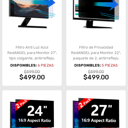
Filtro Anti Luz Azul
Filtro de Privacidad
RedANGEL para Monitor 27",
RedANGEL para Monitor 22",
tipo colgante, antirreflejo,
paquete de 2, antirreflejo,
protección ocular –
protección visual –
DISPONIBLES:
6
PIEZAS
DISPONIBLES:
5
PIEZAS
X004R5447P
X004QQBHWF
$599.00
$599.00
$499.00
$499.00