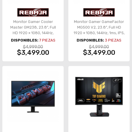
Monitor Gamer Cooler
Monitor Gamer GameFactor
Master GM238, 23.8", Full
MG500 V2, 23.8", Full HD
HD 1920 × 1080, 144Hz,
1920 × 1080, 144Hz, 1ms, IPS,
0.5ms, IPS – CMI-GM238-
FreeSync – MG500V2
DISPONIBLES:
7
PIEZAS
DISPONIBLES:
3
PIEZAS
FFS
$4,999.00
$4,999.00
$3,499.00
$3,499.00