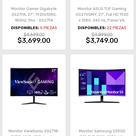
Monitor Gamer Gigabyte
Monitor ASUS TUF Gaming
GS27FA, 27'', 1920x1080,
VG27VQMY, 27", Full HD 1920
180Hz, 1ms - GS27FA
x 1080, 240 Hz, Panel VA,
HDMI / DisplayPort
DISPONIBLES:
5
PIEZAS
DISPONIBLES:
22
PIEZAS
$4,699.00
$4,899.00
$3,699.00
$3,749.00
Monitor ViewSonic VX2718-
Monitor Samsung S39GD