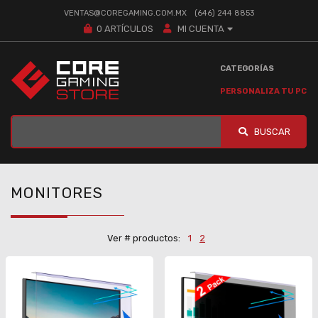
VENTAS@COREGAMING.COM.MX
(646) 244 8853
0
ARTÍCULOS
MI CUENTA
CATEGORÍAS
PERSONALIZA TU PC
BUSCAR
MONITORES
Ver # productos:
1
2