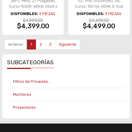
2KPC-MHD, 27 Pulgadas,
32", FHD 1920×1080, VA,
Curvo 1500R, WQHD 2560 x
Curvo, 100 Hz, HDMI, D-Sub
1440, 165 Hz, 1 ms, HDMI /
– LS32D390GALXZX
DISPONIBLES:
3
PIEZAS
DISPONIBLES:
3
PIEZAS
DisplayPort – MNL-2069
$4,999.00
$4,699.00
$4,399.00
$4,499.00
Anterior
1
2
3
Siguiente
SUBCATEGORÍAS
Filtros de Privacida...
Monitores
Proyectores