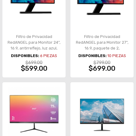
Filtro de Privacidad
Filtro de Privacidad
RedANGEL para Monitor 24",
RedANGEL para Monitor 27",
16:9, antirreflejo, luz azul,
16:9, paquete de 2,
paquete de 2 –
antirreflejo, luz azul –
DISPONIBLES:
6
PIEZAS
DISPONIBLES:
10
PIEZAS
X004QQ7GK7
X004QQ72EH
$699.00
$799.00
$599.00
$699.00