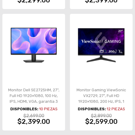
$2,299.00
$2,399.00
Monitor Dell SE2725HM, 27",
Monitor Gaming ViewSonic
Full HD 1920×1080, 100 Hz,
VX2729, 27", Full HD
IPS, HDMI, VGA, garantía 3
1920×1080, 200 Hz, IPS, 1
años – SE2725HM
ms, FreeSync, bocinas
DISPONIBLES:
10
PIEZAS
DISPONIBLES:
12
PIEZAS
integradas – VX2729
$2,699.00
$2,899.00
$2,399.00
$2,599.00