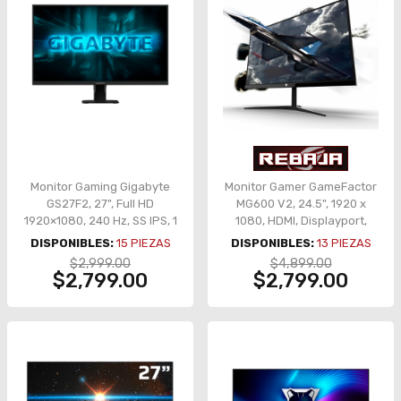
Monitor Gaming Gigabyte
Monitor Gamer GameFactor
GS27F2, 27", Full HD
MG600 V2, 24.5", 1920 x
1920×1080, 240 Hz, SS IPS, 1
1080, HDMI, Displayport,
ms, HDR10,
1MS, 144Hz, Freesync
DISPONIBLES:
15
PIEZAS
DISPONIBLES:
13
PIEZAS
HDMI/DisplayPort – GS27F2
$2,999.00
$4,899.00
$2,799.00
$2,799.00