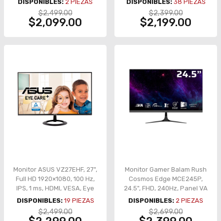
DISPONIBLES:
2
PIEZAS
DISPONIBLES:
38
PIEZAS
HDMI/DisplayPort –
$2,499.00
$2,399.00
GS25F2A
$2,099.00
$2,199.00
Monitor ASUS VZ27EHF, 27",
Monitor Gamer Balam Rush
Full HD 1920×1080, 100 Hz,
Cosmos Edge MCE245P,
IPS, 1 ms, HDMI, VESA, Eye
24.5", FHD, 240Hz, Panel VA
Care+ – VZ27EHF
– BR-944113
DISPONIBLES:
19
PIEZAS
DISPONIBLES:
2
PIEZAS
$2,499.00
$2,699.00