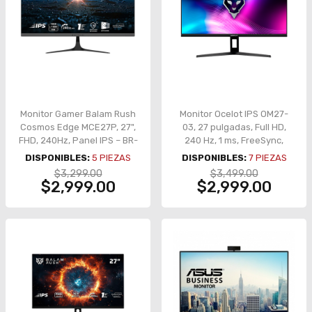
Monitor Gamer Balam Rush
Monitor Ocelot IPS OM27-
Cosmos Edge MCE27P, 27",
03, 27 pulgadas, Full HD,
FHD, 240Hz, Panel IPS – BR-
240 Hz, 1 ms, FreeSync,
944120
negro
DISPONIBLES:
5
PIEZAS
DISPONIBLES:
7
PIEZAS
$3,299.00
$3,499.00
$2,999.00
$2,999.00