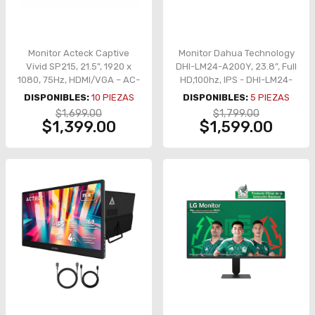
Monitor Acteck Captive
Monitor Dahua Technology
Vivid SP215, 21.5", 1920 x
DHI-LM24-A200Y, 23.8”, Full
1080, 75Hz, HDMI/VGA – AC-
HD,100hz, IPS - DHI-LM24-
933858
A200Y
DISPONIBLES:
10
PIEZAS
DISPONIBLES:
5
PIEZAS
$1,699.00
$1,799.00
$1,399.00
$1,599.00