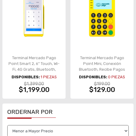
Terminal Mercado Pago
Terminal Mercado Pago
Point Smart 2, 6" Touch, Wi-
Point Mini, Conexión
Fi, 4G Gratis, Bluetooth,
Bluetooth, Recibe Pagos
Contactless, Impresora –
con todas las tarjetas de
DISPONIBLES:
1
PIEZAS
DISPONIBLES:
0
PIEZAS
PointSmart2
débito, crédito, american
$1,399.00
$199.00
express – MPPointMiniBT
$1,199.00
$129.00
ORDERNAR POR