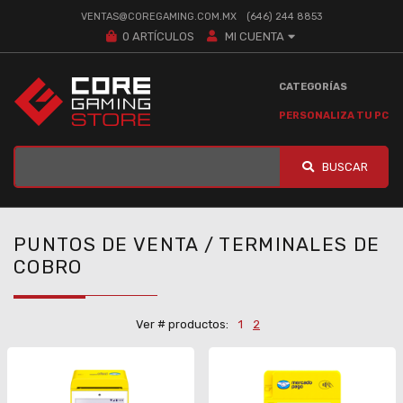
VENTAS@COREGAMING.COM.MX
(646) 244 8853
0
ARTÍCULOS
MI CUENTA
CATEGORÍAS
PERSONALIZA TU PC
BUSCAR
PUNTOS DE VENTA / TERMINALES DE
COBRO
Ver # productos:
1
2