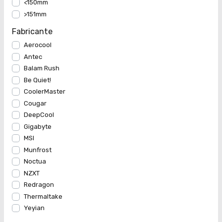
<150mm
>151mm
Fabricante
Aerocool
Antec
Balam Rush
Be Quiet!
CoolerMaster
Cougar
DeepCool
Gigabyte
MSI
Munfrost
Noctua
NZXT
Redragon
Thermaltake
Yeyian