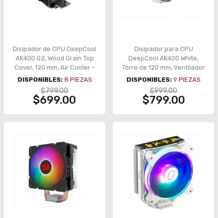
Disipador de CPU DeepCool
Disipador para CPU
AK400 G2, Wood Grain Top
DeepCool AK400 White,
Cover, 120 mm, Air Cooler –
Torre de 120 mm, Ventilador
AK400 G2 - R-AK400G2-
PWM Silencioso, Iluminación
DISPONIBLES:
8
PIEZAS
DISPONIBLES:
9
PIEZAS
BKNNMN-GJD
ARGB, Diseño Blanco
$799.00
$999.00
Compacto - R-AK400-
$699.00
$799.00
WHAPMN-G