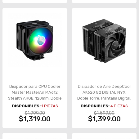
Disipador para CPU Cooler
Disipador de Aire DeepCool
Master MasterAir MA612
AK620 G2 DIGITAL NYX,
Stealth ARGB, 120mm, Doble
Doble Torre, Pantalla Digital,
Torre - MAP-T6PS-218PA-R1
2×120 mm PWM – AK620 G2
DISPONIBLES:
1
PIEZAS
DISPONIBLES:
4
PIEZAS
DIGITAL NYX
$1,999.00
$1,599.00
$1,319.00
$1,399.00