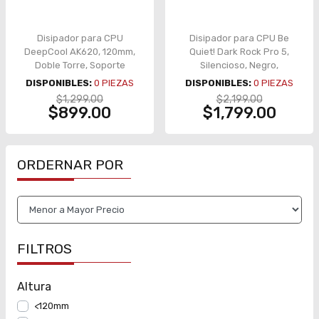
Disipador para CPU
Disipador para CPU Be
DeepCool AK620, 120mm,
Quiet! Dark Rock Pro 5,
Doble Torre, Soporte
Silencioso, Negro,
Universal - R-AK620-
Compatible con Intel y AMD
DISPONIBLES:
0
PIEZAS
DISPONIBLES:
0
PIEZAS
BKNNMT-G
- BK036
$1,299.00
$2,199.00
$899.00
$1,799.00
ORDERNAR POR
FILTROS
Altura
<120mm