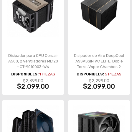
Disipador para CPU Corsair
Disipador de Aire DeepCool
A500, 2 Ventiladores ML120
ASSASSIN VC ELITE, Doble
- CT-9010003-WW
Torre, Vapor Chamber, 2
Ventiladores – ASSASSIN
DISPONIBLES:
1
PIEZAS
DISPONIBLES:
5
PIEZAS
VC ELITE
$2,399.00
$2,299.00
$2,099.00
$2,099.00