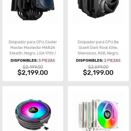
Disipador para CPU Cooler
Disipador para CPU Be
Master MasterAir MA824
Quiet! Dark Rock Elite,
Stealth, Negro, LGA 1700 /
Silencioso, RGB, Negro,
AM5 - MAM-D8PN-318PK-R1
Compatible con AMD e Intel
DISPONIBLES:
5
PIEZAS
DISPONIBLES:
2
PIEZAS
- BK037
$2,499.00
$2,699.00
$2,199.00
$2,199.00