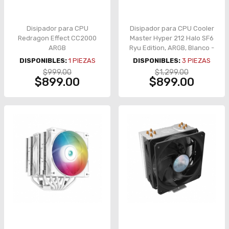
Disipador para CPU
Disipador para CPU Cooler
Redragon Effect CC2000
Master Hyper 212 Halo SF6
ARGB
Ryu Edition, ARGB, Blanco -
RR-S4WW-20PA-RY
DISPONIBLES:
1
PIEZAS
DISPONIBLES:
3
PIEZAS
$999.00
$1,299.00
$899.00
$899.00