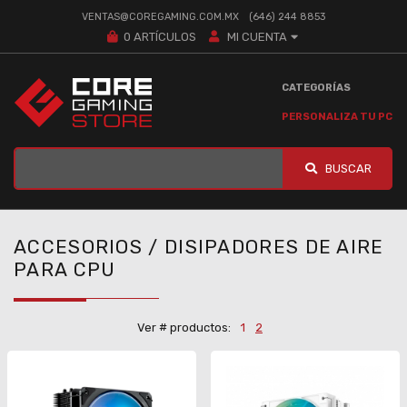
VENTAS@COREGAMING.COM.MX
(646) 244 8853
0
ARTÍCULOS
MI CUENTA
CATEGORÍAS
PERSONALIZA TU PC
BUSCAR
ACCESORIOS / DISIPADORES DE AIRE
PARA CPU
Ver # productos:
1
2