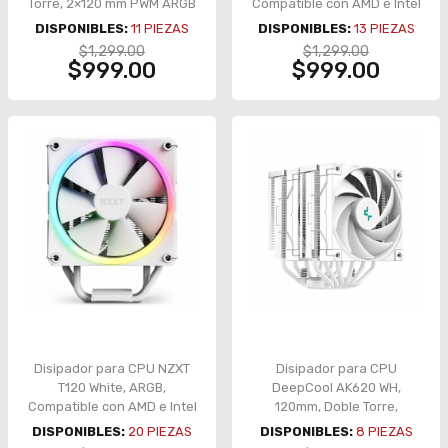
Torre, 2×120 mm PWM ARGB
Compatible con AMD e Intel
– AG620 BK ARGB V2
- RC-TR120-B1
DISPONIBLES:
11
PIEZAS
DISPONIBLES:
13
PIEZAS
$1,299.00
$1,299.00
$999.00
$999.00
Disipador para CPU NZXT
Disipador para CPU
T120 White, ARGB,
DeepCool AK620 WH,
Compatible con AMD e Intel
120mm, Doble Torre,
- RC-TR120-W1
Soporte Universal - R-
DISPONIBLES:
20
PIEZAS
DISPONIBLES:
8
PIEZAS
AK620-WHNNMT-G-1