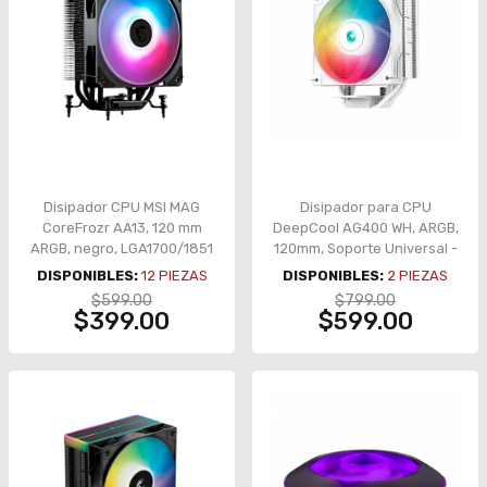
Disipador CPU MSI MAG
Disipador para CPU
CoreFrozr AA13, 120 mm
DeepCool AG400 WH, ARGB,
ARGB, negro, LGA1700/1851
120mm, Soporte Universal -
y AM4/AM5 – MAG
R-AG400-WHANMC-G-2
DISPONIBLES:
12
PIEZAS
DISPONIBLES:
2
PIEZAS
COREFROZR AA13
$599.00
$799.00
$399.00
$599.00