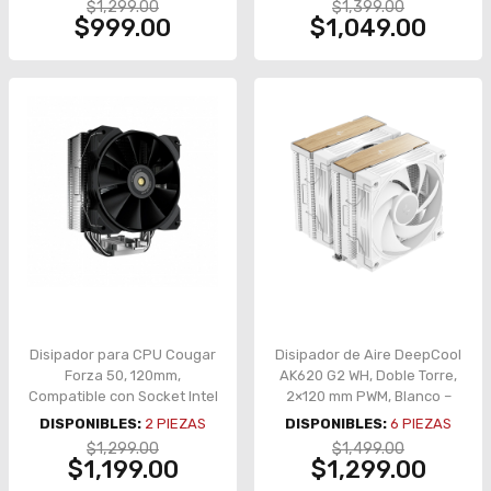
$1,299.00
$1,399.00
$999.00
$1,049.00
Disipador para CPU Cougar
Disipador de Aire DeepCool
Forza 50, 120mm,
AK620 G2 WH, Doble Torre,
Compatible con Socket Intel
2×120 mm PWM, Blanco –
y AMD, 3MFZA50.0001
AK620 G2 WH
DISPONIBLES:
2
PIEZAS
DISPONIBLES:
6
PIEZAS
$1,299.00
$1,499.00
$1,199.00
$1,299.00