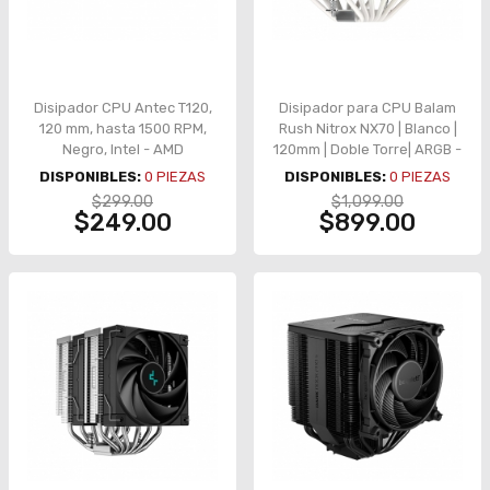
Disipador CPU Antec T120,
Disipador para CPU Balam
120 mm, hasta 1500 RPM,
Rush Nitrox NX70 | Blanco |
Negro, Intel - AMD
120mm | Doble Torre| ARGB -
BR-937931
DISPONIBLES:
0
PIEZAS
DISPONIBLES:
0
PIEZAS
$299.00
$1,099.00
$249.00
$899.00