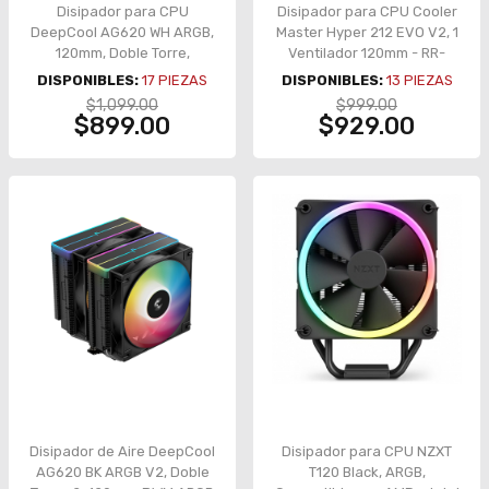
Disipador para CPU
Disipador para CPU Cooler
DeepCool AG620 WH ARGB,
Master Hyper 212 EVO V2, 1
120mm, Doble Torre,
Ventilador 120mm - RR-
Soporte Universal - R-
2V2E-18PK-R2
DISPONIBLES:
17
PIEZAS
DISPONIBLES:
13
PIEZAS
AG620-WHANMN-G-2
$1,099.00
$999.00
$899.00
$929.00
Disipador de Aire DeepCool
Disipador para CPU NZXT
AG620 BK ARGB V2, Doble
T120 Black, ARGB,