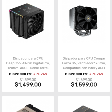
Disipador para CPU
Disipador para CPU Cougar
DeepCool AK620 Digital Pro,
Forza 85, Ventilador 120mm,
120mm, ARGB, Doble Torre,
Compatible con Intel y AMD
Pantalla LCD, Soporte
- 3MFZA85.0001
DISPONIBLES:
3
PIEZAS
DISPONIBLES:
3
PIEZAS
Universal - R-AK620-
$1,899.00
$1,699.00
BKAPMN-G
$1,499.00
$1,599.00