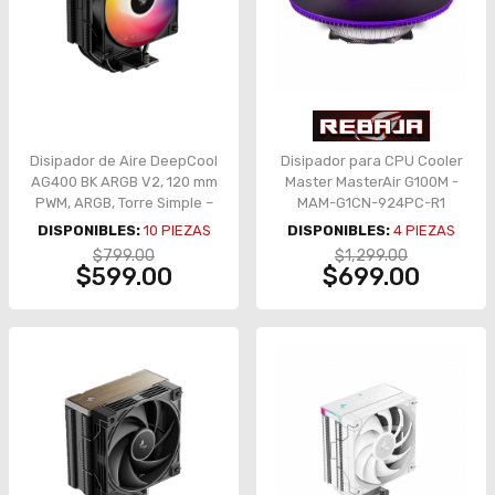
Disipador de Aire DeepCool
Disipador para CPU Cooler
AG400 BK ARGB V2, 120 mm
Master MasterAir G100M -
PWM, ARGB, Torre Simple –
MAM-G1CN-924PC-R1
AG400 BK ARGB V2
DISPONIBLES:
10
PIEZAS
DISPONIBLES:
4
PIEZAS
$799.00
$1,299.00
$599.00
$699.00