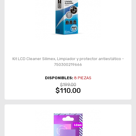
Kit LCD Cleaner Silimex, Limpiador y protector antiestático -
750300219666
DISPONIBLES:
8
PIEZAS
$199.00
$110.00